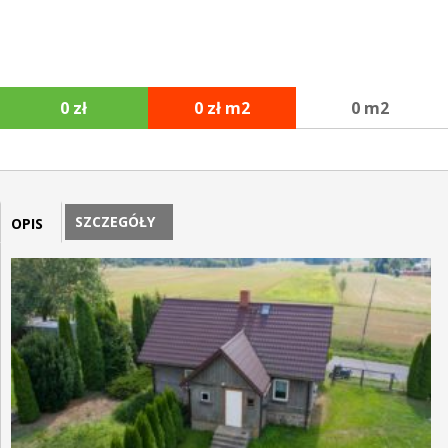
0 zł
0 zł m2
0 m2
SZCZEGÓŁY
OPIS