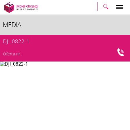
Szukaj
Menu
MEDIA
DJI_0822-1
Oferta nr .