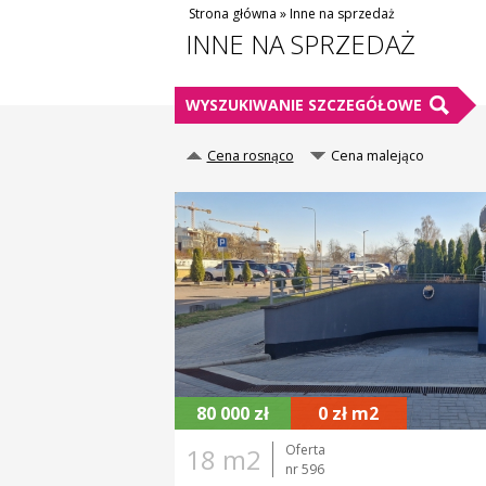
Strona główna
»
Inne na sprzedaż
INNE NA SPRZEDAŻ
WYSZUKIWANIE SZCZEGÓŁOWE
Cena rosnąco
Cena malejąco
MIEJSCOWOŚĆ
W
POWIERZCHNIA W M2
P
INFORMACJE DODATKOWE
BEZ PROWIZJI OD KUPUJĄCEGO
OKAZJA
80 000 zł
0 zł m2
Oferta
18 m2
nr 596