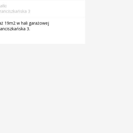
ałki
Franciszkańska 3
aż 19m2 w hali garażowej
ranciszkańska 3.