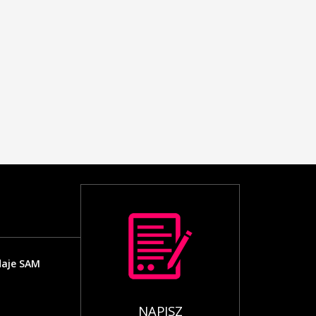
daje SAM
NAPISZ