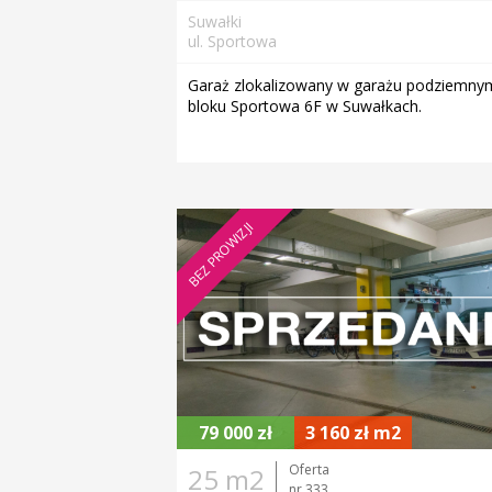
Suwałki
ul. Sportowa
Garaż zlokalizowany w garażu podziemny
bloku Sportowa 6F w Suwałkach.
BEZ PROWIZJI
79 000 zł
3 160 zł m2
Oferta
25 m2
nr 333