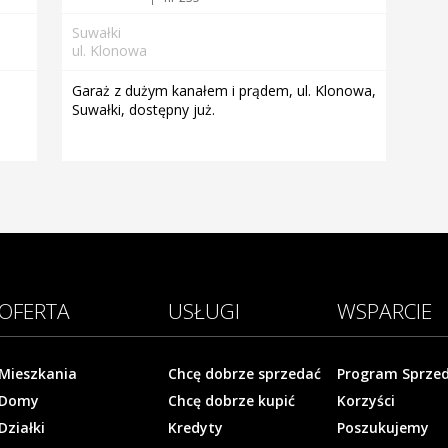
Suwałki
ul. Klonowa
Garaż z dużym kanałem i prądem, ul. Klonowa,
Suwałki, dostępny już.
OFERTA
USŁUGI
WSPARCIE
Mieszkania
Chcę dobrze sprzedać
Program Sprze
Domy
Chcę dobrze kupić
Korzyści
Działki
Kredyty
Poszukujemy