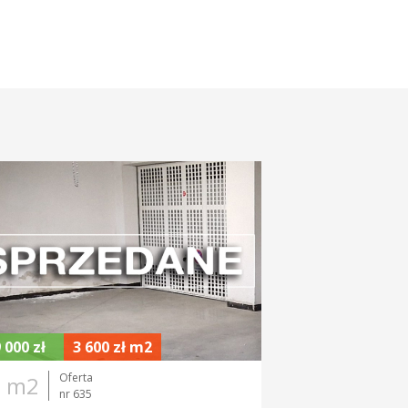
CENA ZA 1M2
 000 zł
3 600 zł m2
Oferta
9 m2
nr 635