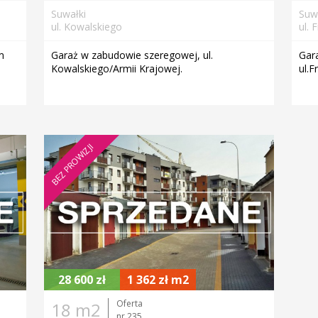
Suwałki
Suw
ul. Kowalskiego
ul. 
m
Garaż w zabudowie szeregowej, ul.
Gar
Kowalskiego/Armii Krajowej.
ul.F
BEZ PROWIZJI
28 600 zł
1 362 zł m2
Oferta
18 m2
nr 235