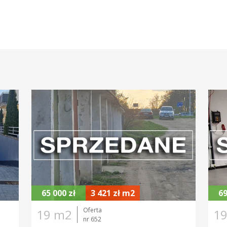
 PROMIENIU
CENA
OWIERZCHNIA DZIAŁKI
65 000 zł
3 421 zł m2
69
Oferta
19 m2
1
nr 652