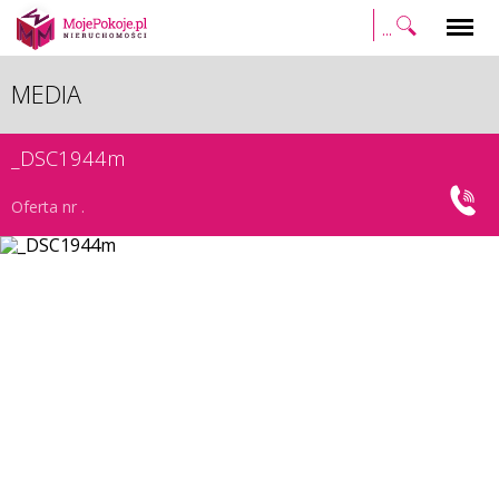
Szukaj
Menu
MEDIA
_DSC1944m
Oferta nr .