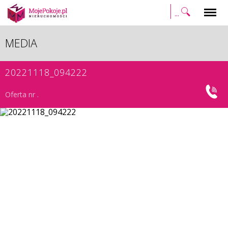
Szukaj
Menu
MEDIA
20221118_094222
Oferta nr .