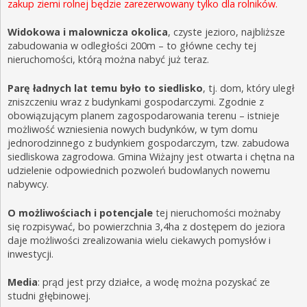
zakup ziemi rolnej będzie zarezerwowany tylko dla rolników.
Widokowa i malownicza okolica
, czyste jezioro, najbliższe
zabudowania w odległości 200m – to główne cechy tej
nieruchomości, którą można nabyć już teraz.
Parę ładnych lat temu było to siedlisko
, tj. dom, który uległ
zniszczeniu wraz z budynkami gospodarczymi. Zgodnie z
obowiązującym planem zagospodarowania terenu – istnieje
możliwość wzniesienia nowych budynków, w tym domu
jednorodzinnego z budynkiem gospodarczym, tzw. zabudowa
siedliskowa zagrodowa. Gmina Wiżajny jest otwarta i chętna na
udzielenie odpowiednich pozwoleń budowlanych nowemu
nabywcy.
O możliwościach i potencjale
tej nieruchomości możnaby
się rozpisywać, bo powierzchnia 3,4ha z dostępem do jeziora
daje możliwości zrealizowania wielu ciekawych pomysłów i
inwestycji.
Media
: prąd jest przy działce, a wodę można pozyskać ze
studni głębinowej.