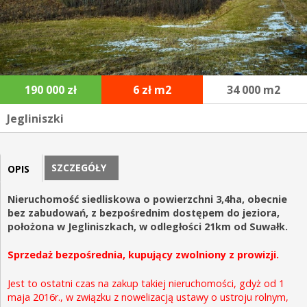
190 000 zł
6 zł m2
34 000 m2
Jegliniszki
SZCZEGÓŁY
OPIS
Nieruchomość siedliskowa o powierzchni 3,4ha, obecnie
bez zabudowań, z bezpośrednim dostępem do jeziora,
położona w Jegliniszkach, w odległości 21km od Suwałk.
Sprzedaż bezpośrednia, kupujący zwolniony z prowizji.
Jest to ostatni czas na zakup takiej nieruchomości, gdyż od 1
maja 2016r., w związku z nowelizacją ustawy o ustroju rolnym,