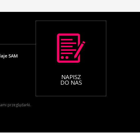
daje SAM
NAPISZ
DO NAS
iami przeglądarki.