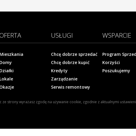
OFERTA
USŁUGI
WSPARCIE
Mieszkania
Chcę dobrze sprzedać
Program Sprze
Domy
Chcę dobrze kupić
Korzyści
Działki
Kredyty
Poszukujemy
Lokale
Zarządzanie
Okazje
Serwis remontowy
ąc ze strony wyrażasz zgodę na używanie cookie, zgodnie z aktualnymi ustawien