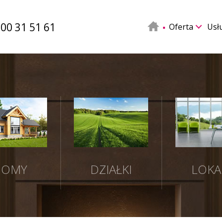
500 31 51 61
Oferta
Usł
DOMY
DZIAŁKI
LOKA