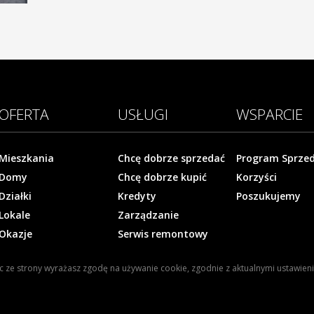
OFERTA
USŁUGI
WSPARCIE
Mieszkania
Chcę dobrze sprzedać
Program Sprze
Domy
Chcę dobrze kupić
Korzyści
Działki
Kredyty
Poszukujemy
Lokale
Zarządzanie
Okazje
Serwis remontowy
ąc ze strony wyrażasz zgodę na używanie cookie, zgodnie z aktualnymi ustawien