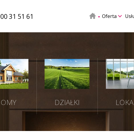
500 31 51 61
Oferta
Usł
DOMY
DZIAŁKI
LOKA