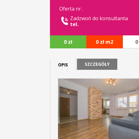
Oferta nr .
Zadzwoń do konsultanta
tel.
0 zł
0 zł m2
0
SZCZEGÓŁY
OPIS