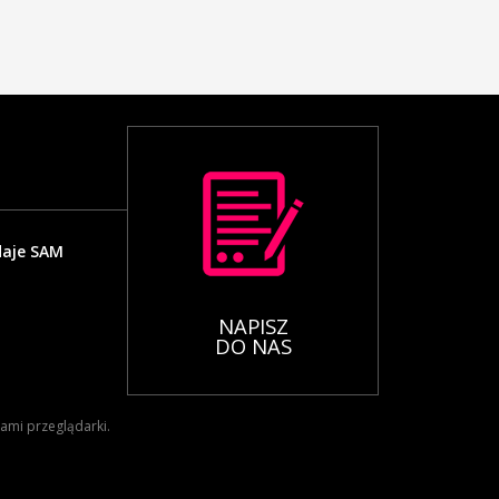
daje SAM
NAPISZ
DO NAS
iami przeglądarki.