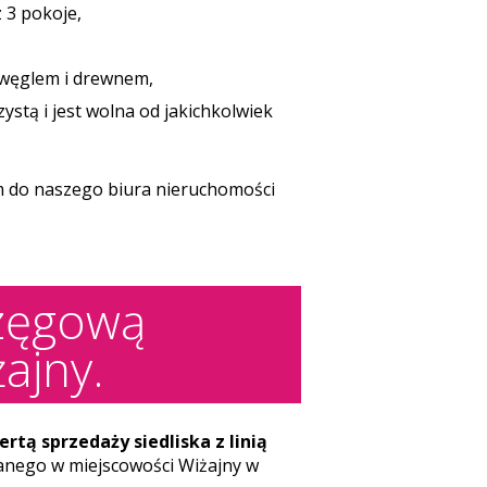
z 3 pokoje,
i węglem i drewnem,
stą i jest wolna od jakichkolwiek
am do naszego biura nieruchomości
rzęgową
ajny.
rtą sprzedaży siedliska z linią
anego w miejscowości Wiżajny w