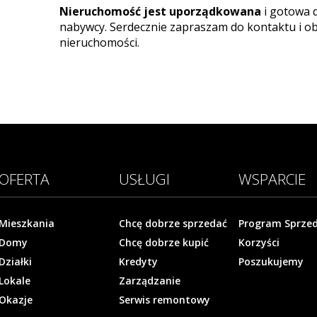
Nieruchomość jest uporządkowana
i gotowa 
nabywcy. Serdecznie zapraszam do kontaktu i ob
nieruchomości.
OFERTA
USŁUGI
WSPARCIE
Mieszkania
Chcę dobrze sprzedać
Program Sprze
Domy
Chcę dobrze kupić
Korzyści
Działki
Kredyty
Poszukujemy
Lokale
Zarządzanie
Okazje
Serwis remontowy