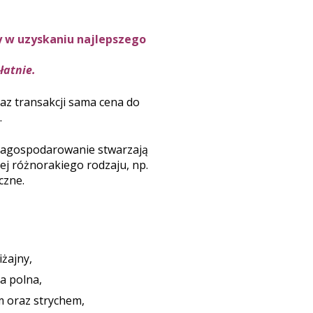
 w uzyskaniu najlepszego
łatnie.
az transakcji sama cena do
.
j zagospodarowanie stwarzają
ej różnorakiego rodzaju, np.
czne.
iżajny,
a polna,
 oraz strychem,