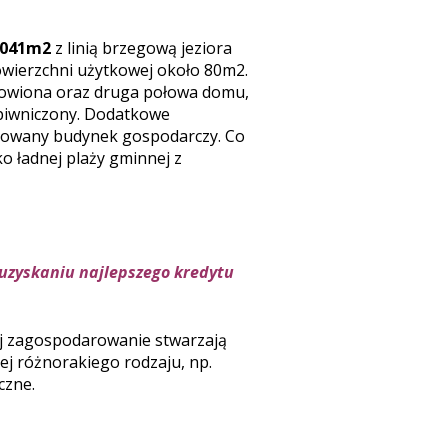
7041m2
z linią brzegową jeziora
ierzchni użytkowej około 80m2.
dnowiona oraz druga połowa domu,
piwniczony. Dodatkowe
rowany budynek gospodarczy. Co
ko ładnej plaży gminnej z
uzyskaniu najlepszego kredytu
ej zagospodarowanie stwarzają
ej różnorakiego rodzaju, np.
czne.