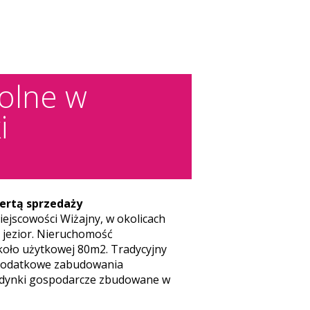
rolne w
i
ertą sprzedaży
ejscowości Wiżajny, w okolicach
h jezior. Nieruchomość
oło użytkowej 80m2. Tradycyjny
odatkowe zabudowania
budynki gospodarcze zbudowane w