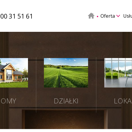
500 31 51 61
Oferta
Usł
DOMY
DZIAŁKI
LOKA