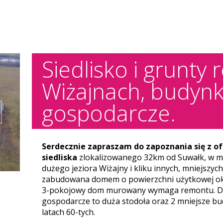
Siedlisko i grunty 
Wiżajnach, budynk
gospodarcze.
Serdecznie zapraszam do zapoznania się z of
siedliska
zlokalizowanego 32km od Suwałk, w mi
dużego jeziora Wiżajny i kliku innych, mniejszyc
zabudowana domem o powierzchni użytkowej ok
3-pokojowy dom murowany wymaga remontu. D
gospodarcze to duża stodoła oraz 2 mniejsze 
latach 60-tych.