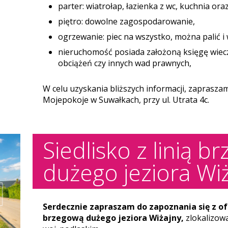
parter: wiatrołap, łazienka z wc, kuchnia ora
piętro: dowolne zagospodarowanie,
ogrzewanie: piec na wszystko, można palić 
nieruchomość posiada założoną księgę wieczy
obciążeń czy innych wad prawnych,
W celu uzyskania bliższych informacji, zaprasz
Mojepokoje w Suwałkach, przy ul. Utrata 4c.
Siedlisko z linią b
dużego jeziora Wiż
Serdecznie zapraszam do zapoznania się z ofe
brzegową dużego jeziora Wiżajny,
zlokalizow