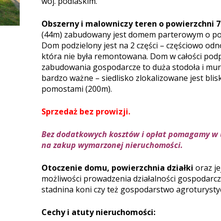
woj. podlaskim.
Obszerny i malowniczy teren o powierzchni 
(44m) zabudowany jest domem parterowym o pow
Dom podzielony jest na 2 części – częściowo o
która nie była remontowana. Dom w całości pod
zabudowania gospodarcze to duża stodoła i mu
bardzo ważne – siedlisko zlokalizowane jest blis
pomostami (200m).
Sprzedaż bez prowizji.
Bez dodatkowych kosztów i opłat pomagamy w 
na zakup wymarzonej nieruchomości.
Otoczenie domu, powierzchnia działki
oraz j
możliwości prowadzenia działalności gospodarcz
stadnina koni czy też gospodarstwo agroturysty
Cechy i atuty nieruchomości: