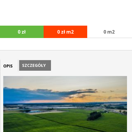
0 zł
0 zł m2
0 m2
SZCZEGÓŁY
OPIS