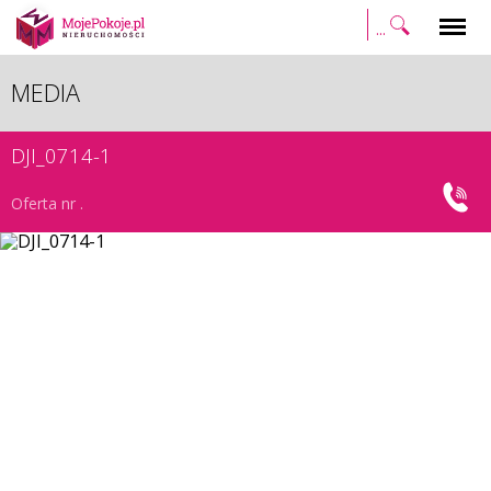
Szukaj
Menu
MEDIA
DJI_0714-1
Oferta nr .