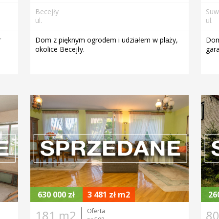
Becejły
Suw
ul.
ul.
r
Dom z pięknym ogrodem i udziałem w plaży,
Dom
okolice Becejły.
gara
630 000 zł
3 481 zł m2
26
Oferta
181 m2
8