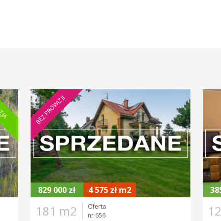
CENA ZA M2
POWIERZCHNIA D
BEZ PROWIZJI
ZJA
829 000 zł
4 575 zł m2
38
Oferta
181 m2
1
nr 656