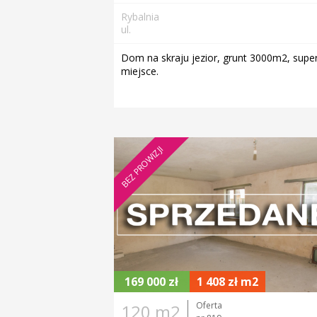
Rybalnia
ul.
Dom na skraju jezior, grunt 3000m2, supe
miejsce.
BEZ PROWIZJI
169 000 zł
1 408 zł m2
Oferta
120 m2