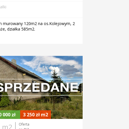
ałki
 murowany 120m2 na os.Kolejowym, 2
że, działka 585m2.
0 000 zł
3 250 zł m2
Oferta
0 m2