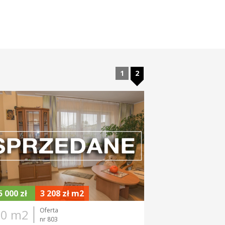
1
2
OMU
POWIERZCHNIA DZIAŁKI
5 000 zł
3 208 zł m2
Oferta
20 m2
nr 803