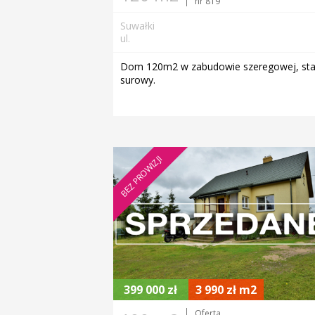
nr 819
Suwałki
ul.
Dom 120m2 w zabudowie szeregowej, st
surowy.
BEZ PROWIZJI
399 000 zł
3 990 zł m2
Oferta