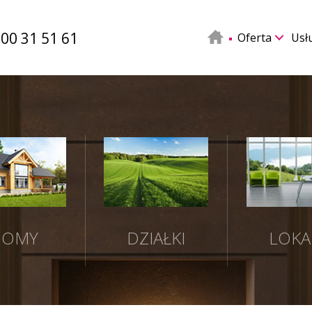
500 31 51 61
Oferta
Usł
DOMY
DZIAŁKI
LOKA