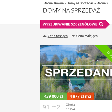
Strona główna
»
Domy na sprzedaż
»
Strona 2
DOMY NA SPRZEDAŻ
WYSZUKIWANIE SZCZEGÓŁOWE
Cena rosnąco
Cena malejąco
MIEJSCOWOŚĆ
CENA
OKA
INFORMACJE DODATKOWE
BEZ PROWIZJI OD KUPUJĄCEGO
DO REMONTU
OKAZJA
WYSOKI STANDARD
439 000 zł
4 877 zł m2
Oferta
91 m2
nr 454