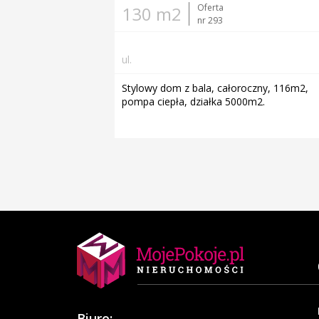
Oferta
130 m2
nr 293
ul.
Stylowy dom z bala, całoroczny, 116m2,
pompa ciepła, działka 5000m2.
Biuro: