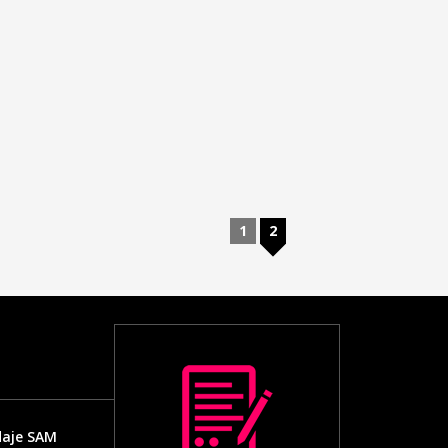
1
2
daje SAM