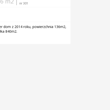
36 m2
nr 301
er dom z 2014 roku, powierzchnia 136m2,
ałka 840m2.