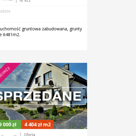
nr 412
eliste
ruchomość gruntowa zabudowana, grunty
ne 6481m2.
ROWIZJI
9 000 zł
4 404 zł m2
Oferta