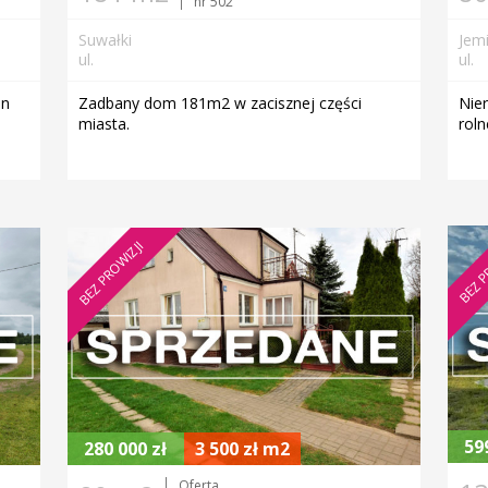
nr 502
Suwałki
Jemi
ul.
ul.
an
Zadbany dom 181m2 w zacisznej części
Nie
miasta.
rol
BEZ P
BEZ PROWIZJI
59
280 000 zł
3 500 zł m2
Oferta