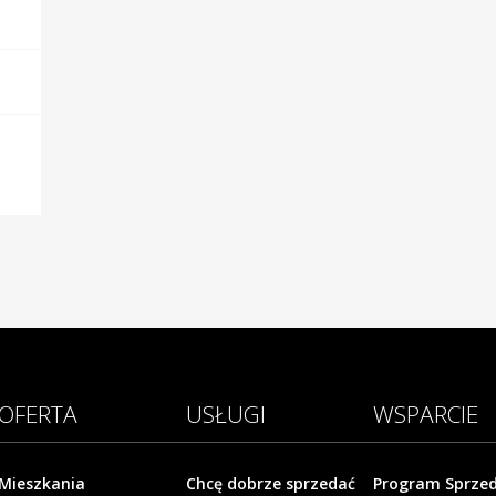
OFERTA
USŁUGI
WSPARCIE
Mieszkania
Chcę dobrze sprzedać
Program Sprze