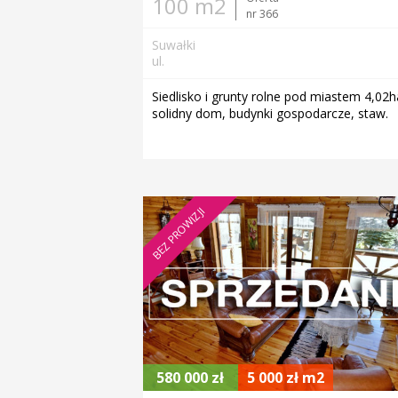
100 m2
nr 366
Suwałki
ul.
Siedlisko i grunty rolne pod miastem 4,02h
solidny dom, budynki gospodarcze, staw.
BEZ PROWIZJI
580 000 zł
5 000 zł m2