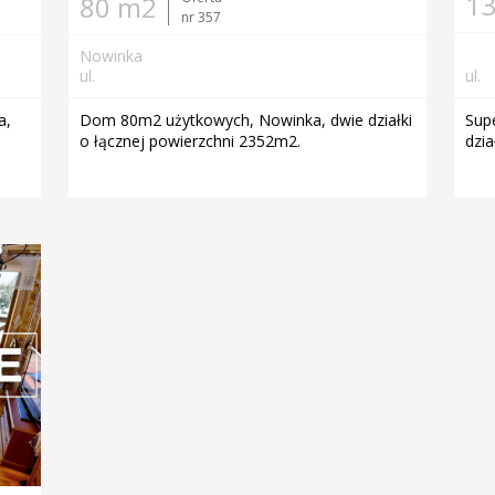
1
80 m2
nr 357
Nowinka
ul.
ul.
a,
Dom 80m2 użytkowych, Nowinka, dwie działki
Sup
o łącznej powierzchni 2352m2.
dzi